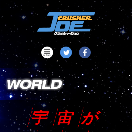
宇
宙
が