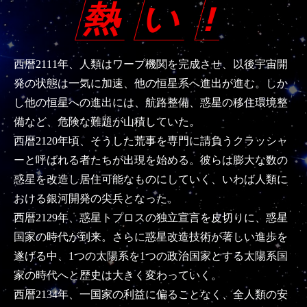
熱
い
!
西暦2111年、人類はワープ機関を完成させ、以後宇宙開
発の状態は一気に加速、他の恒星系へ進出が進む。しか
し他の恒星への進出には、航路整備、惑星の移住環境整
備など、危険な難題が山積していた。
西暦2120年頃、そうした荒事を専門に請負うクラッシャ
ーと呼ばれる者たちが出現を始める。彼らは膨大な数の
惑星を改造し居住可能なものにしていく、いわば人類に
おける銀河開発の尖兵となった。
西暦2129年、惑星トプロスの独立宣言を皮切りに、惑星
国家の時代が到来。さらに惑星改造技術が著しい進歩を
遂げる中、1つの太陽系を1つの政治国家とする太陽系国
家の時代へと歴史は大きく変わっていく。
西暦2134年、一国家の利益に偏ることなく、全人類の安