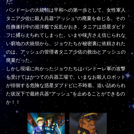
た。
バンドーレの大統領は平和への第一歩として、女性軍人
タニア少佐に殺人兵器“アッシュ”の廃棄を命じる。その
任務遂行中の巡洋艦で反乱がおき、タニアは惑星ダビド
フに捕らえられてしまった。いまや味方さえ信じられな
い窮地の大統領から、ジョウたちが秘密裏に依頼された
のは、アッシュの管理者タニア少佐の救出とアッシュの
廃棄だった。
しかし現場に向かったジョウたちはバンドーレ軍の攻撃
を受けてはかつての兵器工場で、いまなお殺人ロボット
が徘徊する危険な惑星ダブドビに不時着。追い詰められ
た状況下で最終兵器“アッシュ”を止めることができるの
か！！