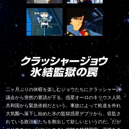
二ヶ月ぶりの休暇を楽しむジョウたちにクラッシャー評
議会から突然の要請が下る。惑星オーロのキリウス人民
共和国から緊急依頼だという。事故によって軌道を外れ
大気圏へ落下し始めた氷の監獄惑星デブリから、収監さ
れている政治犯たちを救出して欲しいというのだ。だが