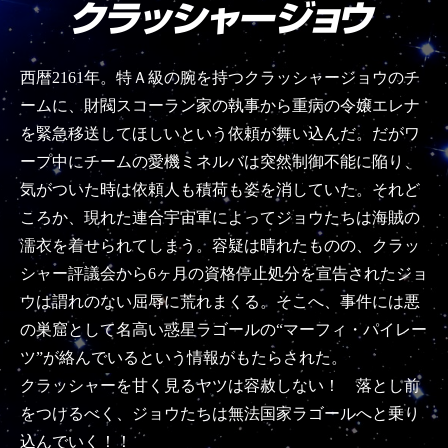
西暦2161年。特Ａ級の腕を持つクラッシャージョウのチ
ームに、財閥スコーラン家の執事から重病の令嬢エレナ
を緊急移送してほしいという依頼が舞い込んだ。だがワ
ープ中にチームの愛機ミネルバは突然制御不能に陥り、
気がついた時は依頼人も積荷も姿を消していた。それど
ころか、現れた連合宇宙軍によってジョウたちは海賊の
濡衣を着せられてしまう。容疑は晴れたものの、クラッ
シャー評議会から6ヶ月の資格停止処分を宣告されたジョ
ウは謂れのない屈辱に荒れまくる。そこへ、事件には悪
の巣窟として名高い惑星ラゴールの“マーフィ・パイレー
ツ”が絡んでいるという情報がもたらされた。
クラッシャーを甘く見るヤツは容赦しない！ 落とし前
をつけるべく、ジョウたちは無法国家ラゴールへと乗り
込んでいく！！