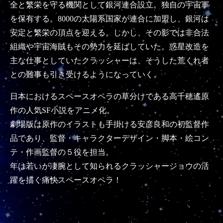
全と繁栄を守る機関として銀河連合設立。独自の宇宙軍
を保有する。8000の太陽系国家が連合に加盟し、銀河は
安定と繁栄の頂点を迎える。しかし、その影では非合法
組織や宇宙海賊もその勢力を延ばしていた。惑星改造を
主な仕事としていたクラッシャーは、そうした荒くれ者
との難事も引き受けるようになっていく。
日本におけるスペースオペラの草分けである高千穂遙原
作の人気SF小説をアニメ化。
劇場版は原作のイラストも手掛ける安彦良和の初監督作
品であり、監督・キャラクターデザイン・脚本・絵コン
テ・作画監督の５役を担当。
年は若いが凄腕として知られるクラッシャージョウの活
躍を描く痛快スペースオペラ！