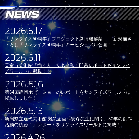
2026.6.17
「サンライズ50周年」プロジェクト新情報解禁！ ―新規描き
下ろし「サンライズ50周年」キービジュアル公開―
2026.6.11
天童市美術館「描く人、安彦良和」開幕レポートをサンライ
ズワールドに掲載！！
2026.5.16
第64回静岡ホビーショーのレポートをサンライズワールドに
掲載しました！
2026.5.13
新潟県立近代美術館 緊急企画「安彦先生に聞く、50年の創作
活動の軌跡！」レポートをサンライズワールドに掲載！
2026.4.26