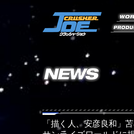
「描く人、安彦良和」苫