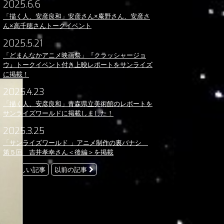
2025.6.6
「描く人、安彦良和」安彦さん×庵野さん、安彦さ
ん×高千穂さんトークイベント
2025.5.21
「どまんなかアニメ映画祭」『クラッシャージョ
ウ』トークイベント付き上映レポートをサンライズ
に掲載！
2025.4.23
「描く人、安彦良和」青森県立美術館のレポートを
サンライズワールドに掲載しました！
2025.3.25
「サンライズワールド 」アニメ制作の裏バナシ
第５回 吉井孝幸さん＜後編＞を掲載
新しい記事
以前の記事