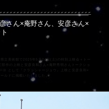
彦さん×庵野さん、安彦さん×
ント
立美術館で2025年5月24日(土)の特別上映会＋トー
三部作の上映と安彦良和さん×庵野秀明さんトークショ
ョーⅢ として『クラッシャージョウ』上映と安彦良和×
ワールドに掲載いたしました。