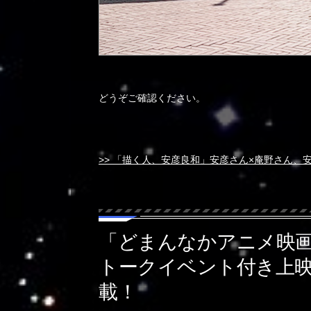
どうぞご確認ください。
>> 「描く人、安彦良和」安彦さん×庵野さん、
「どまんなかアニメ映
トークイベント付き上
載！