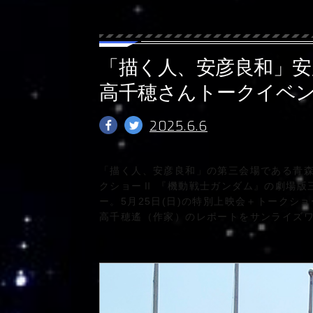
「描く人、安彦良和」安
高千穂さんトークイベ
2025.6.6
「描く人、安彦良和」の第三会場である青森県
クショーⅡ 『機動戦士ガンダム』の劇場版
ー。5月25日(日)の特別上映会＋トークシ
高千穂遙（作家）
のレポートをサンライズ